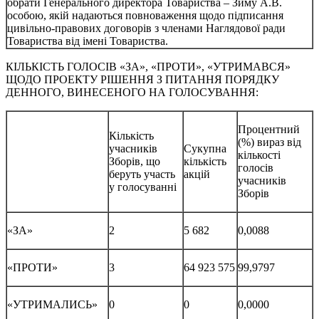
обрати Генерального директора Товариства – Зиму А.В.
особою, якій надаються повноваження щодо підписання
цивільно-правових договорів з членами Наглядової ради
Товариства від імені Товариства.
КІЛЬКІСТЬ ГОЛОСІВ «ЗА», «ПРОТИ», «УТРИМАВСЯ»
ЩОДО ПРОЕКТУ РІШЕННЯ З ПИТАННЯ ПОРЯДКУ
ДЕННОГО, ВИНЕСЕНОГО НА ГОЛОСУВАННЯ:
Процентний
Кількість
(%) вираз від
учасників
Сукупна
кількості
Зборів, що
кількість
голосів
беруть участь
акцій
учасників
у голосуванні
Зборів
«ЗА»
2
5 682
0,0088
«ПРОТИ»
3
64 923 575
99,9797
«УТРИМАЛИСЬ»
0
0
0,0000