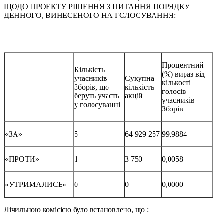
ЩОДО ПРОЕКТУ РІШЕННЯ З ПИТАННЯ ПОРЯДКУ
ДЕННОГО, ВИНЕСЕНОГО НА ГОЛОСУВАННЯ:
Процентний
Кількість
(%) вираз від
учасників
Сукупна
кількості
Зборів, що
кількість
голосів
беруть участь
акцій
учасників
у голосуванні
Зборів
«ЗА»
5
64 929 257
99,9884
«ПРОТИ»
1
3 750
0,0058
«УТРИМАЛИСЬ»
0
0
0,0000
Лічильною комісією було встановлено, що :