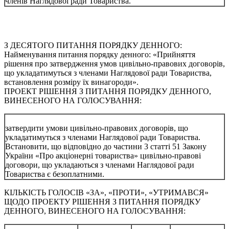
членів Наглядової ради Товариства.
З ДЕСЯТОГО ПИТАННЯ ПОРЯДКУ ДЕННОГО:
Найменування питання порядку денного: «Прийняття
рішення про затвердження умов цивільно-правових договорів,
що укладатимуться з членами Наглядової ради Товариства,
встановлення розміру їх винагороди».
ПРОЕКТ РІШЕННЯ З ПИТАННЯ ПОРЯДКУ ДЕННОГО,
ВИНЕСЕНОГО НА ГОЛОСУВАННЯ:
затвердити умови цивільно-правових договорів, що
укладатимуться з членами Наглядової ради Товариства.
Встановити, що відповідно до частини 3 статті 51 Закону
України «Про акціонерні товариства» цивільно-правові
договори, що укладаються з членами Наглядової ради
Товариства є безоплатними.
КІЛЬКІСТЬ ГОЛОСІВ «ЗА», «ПРОТИ», «УТРИМАВСЯ»
ЩОДО ПРОЕКТУ РІШЕННЯ З ПИТАННЯ ПОРЯДКУ
ДЕННОГО, ВИНЕСЕНОГО НА ГОЛОСУВАННЯ: