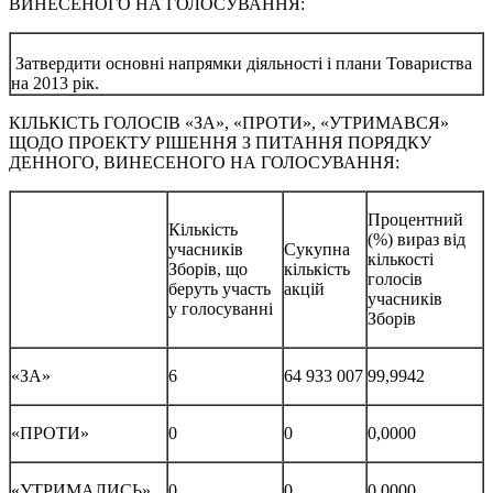
ВИНЕСЕНОГО НА ГОЛОСУВАННЯ:
Затвердити основні напрямки діяльності і плани Товариства
на 2013 рік.
КІЛЬКІСТЬ ГОЛОСІВ «ЗА», «ПРОТИ», «УТРИМАВСЯ»
ЩОДО ПРОЕКТУ РІШЕННЯ З ПИТАННЯ ПОРЯДКУ
ДЕННОГО, ВИНЕСЕНОГО НА ГОЛОСУВАННЯ:
Процентний
Кількість
(%) вираз від
учасників
Сукупна
кількості
Зборів, що
кількість
голосів
беруть участь
акцій
учасників
у голосуванні
Зборів
«ЗА»
6
64 933 007
99,9942
«ПРОТИ»
0
0
0,0000
«УТРИМАЛИСЬ»
0
0
0,0000