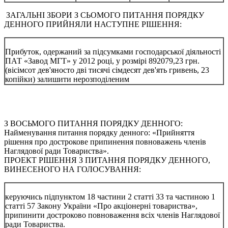
ЗАГАЛЬНІ ЗБОРИ З СЬОМОГО ПИТАННЯ ПОРЯДКУ
ДЕННОГО ПРИЙНЯЛИ НАСТУПНЕ РІШЕННЯ:
Прибуток, одержаний за підсумками господарської діяльності
ПАТ «Завод МГТ» у 2012 році, у розмірі 892079,23 грн.
(вісімсот дев'яносто дві тисячі сімдесят дев'ять гривень, 23
копійки) залишити нерозподіленим
З ВОСЬМОГО ПИТАННЯ ПОРЯДКУ ДЕННОГО:
Найменування питання порядку денного: «Прийняття
рішення про дострокове припинення повноважень членів
Наглядової ради Товариства».
ПРОЕКТ РІШЕННЯ З ПИТАННЯ ПОРЯДКУ ДЕННОГО,
ВИНЕСЕНОГО НА ГОЛОСУВАННЯ:
керуючись підпунктом 18 частини 2 статті 33 та частиною 1
статті 57 Закону України «Про акціонерні товариства»,
припинити достроково повноваження всіх членів Наглядової
ради Товариства.