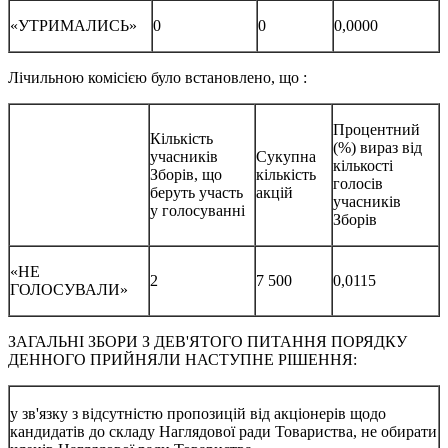
«УТРИМАЛИСЬ»
0
0
0,0000
Лічильною комісією було встановлено, що :
Процентний
Кількість
(%) вираз від
учасників
Сукупна
кількості
Зборів, що
кількість
голосів
беруть участь
акцій
учасників
у голосуванні
Зборів
«НЕ
2
7 500
0,0115
ГОЛОСУВАЛИ»
ЗАГАЛЬНІ ЗБОРИ З ДЕВ'ЯТОГО ПИТАННЯ ПОРЯДКУ
ДЕННОГО ПРИЙНЯЛИ НАСТУПНЕ РІШЕННЯ:
у зв'язку з відсутністю пропозицій від акціонерів щодо
кандидатів до складу Наглядової ради Товариства, не обирати