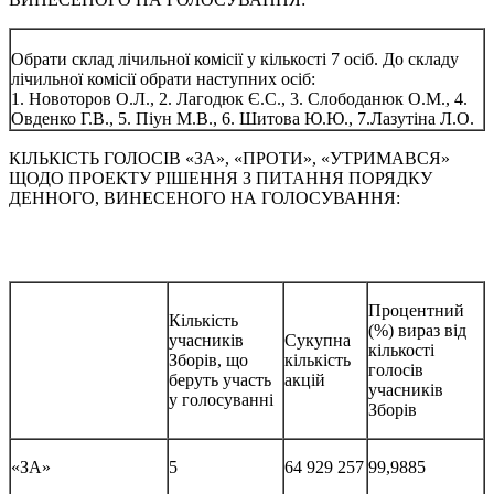
Обрати склад лічильної комісії у кількості 7 осіб. До складу
лічильної комісії обрати наступних осіб:
1. Новоторов О.Л., 2. Лагодюк Є.С., 3. Слободанюк О.М., 4.
Овденко Г.В., 5. Піун М.В., 6. Шитова Ю.Ю., 7.Лазутіна Л.О.
КІЛЬКІСТЬ ГОЛОСІВ «ЗА», «ПРОТИ», «УТРИМАВСЯ»
ЩОДО ПРОЕКТУ РІШЕННЯ З ПИТАННЯ ПОРЯДКУ
ДЕННОГО, ВИНЕСЕНОГО НА ГОЛОСУВАННЯ:
Процентний
Кількість
(%) вираз від
учасників
Сукупна
кількості
Зборів, що
кількість
голосів
беруть участь
акцій
учасників
у голосуванні
Зборів
«ЗА»
5
64 929 257
99,9885