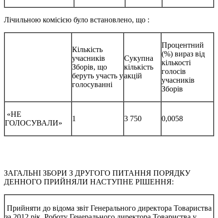
Лічильною комісією було встановлено, що :
Процентний
Кількість
(%) вираз від
учасників
Сукупна
кількості
Зборів, що
кількість
голосів
беруть участь у
акцій
учасників
голосуванні
Зборів
«НЕ
1
3 750
0,0058
ГОЛОСУВАЛИ»
ЗАГАЛЬНІ ЗБОРИ З ДРУГОГО ПИТАННЯ ПОРЯДКУ
ДЕННОГО ПРИЙНЯЛИ НАСТУПНЕ РІШЕННЯ:
Прийняти до відома звіт Генерального директора Товариства
за 2012 рік. Роботу Генерального директора Товариства у