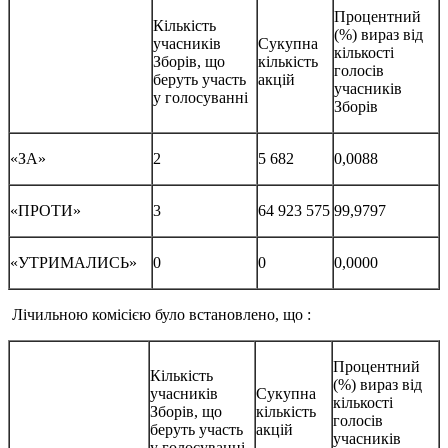
Процентний
Кількість
(%) вираз від
учасників
Сукупна
кількості
Зборів, що
кількість
голосів
беруть участь
акцій
учасників
у голосуванні
Зборів
«ЗА»
2
5 682
0,0088
«ПРОТИ»
3
64 923 575
99,9797
«УТРИМАЛИСЬ»
0
0
0,0000
Лічильною комісією було встановлено, що :
Процентний
Кількість
(%) вираз від
учасників
Сукупна
кількості
Зборів, що
кількість
голосів
беруть участь
акцій
учасників
у голосуванні