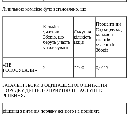
Лічильною комісією було встановлено, що :
Процентний
Кількість
(%) вираз від
учасників
Сукупна
кількості
Зборів, що
кількість
голосів
беруть участь
акцій
учасників
у голосуванні
Зборів
«НЕ
2
7 500
0,0115
ГОЛОСУВАЛИ»
ЗАГАЛЬНІ ЗБОРИ З ОДИНАДЦЯТОГО ПИТАННЯ
ПОРЯДКУ ДЕННОГО ПРИЙНЯЛИ НАСТУПНЕ
РІШЕННЯ:
рішення з питання порядку денного не прийняте.