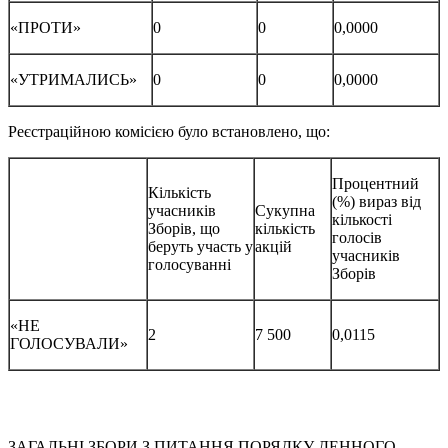
«ПРОТИ»
0
0
0,0000
«УТРИМАЛИСЬ»
0
0
0,0000
Реєстраційною комісією було встановлено, що:
Процентний
Кількість
(%) вираз від
учасників
Сукупна
кількості
Зборів, що
кількість
голосів
беруть участь у
акцій
учасників
голосуванні
Зборів
«НЕ
2
7 500
0,0115
ГОЛОСУВАЛИ»
ЗАГАЛЬНІ ЗБОРИ З ПИТАННЯ ПОРЯДКУ ДЕННОГО,