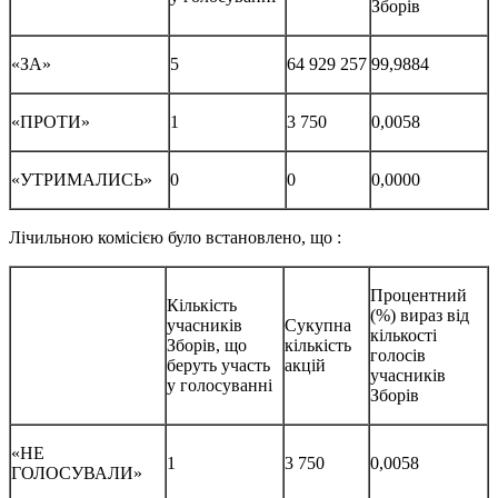
Зборів
«ЗА»
5
64 929 257
99,9884
«ПРОТИ»
1
3 750
0,0058
«УТРИМАЛИСЬ»
0
0
0,0000
Лічильною комісією було встановлено, що :
Процентний
Кількість
(%) вираз від
учасників
Сукупна
кількості
Зборів, що
кількість
голосів
беруть участь
акцій
учасників
у голосуванні
Зборів
«НЕ
1
3 750
0,0058
ГОЛОСУВАЛИ»