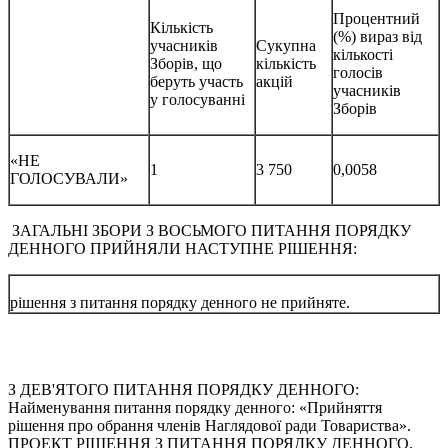
Процентний
Кількість
(%) вираз від
учасників
Сукупна
кількості
Зборів, що
кількість
голосів
беруть участь
акцій
учасників
у голосуванні
Зборів
«НЕ
1
3 750
0,0058
ГОЛОСУВАЛИ»
ЗАГАЛЬНІ ЗБОРИ З ВОСЬМОГО ПИТАННЯ ПОРЯДКУ
ДЕННОГО ПРИЙНЯЛИ НАСТУПНЕ РІШЕННЯ:
рішення з питання порядку денного не прийняте.
З ДЕВ'ЯТОГО ПИТАННЯ ПОРЯДКУ ДЕННОГО:
Найменування питання порядку денного: «Прийняття
рішення про обрання членів Наглядової ради Товариства».
ПРОЕКТ РІШЕННЯ З ПИТАННЯ ПОРЯДКУ ДЕННОГО,