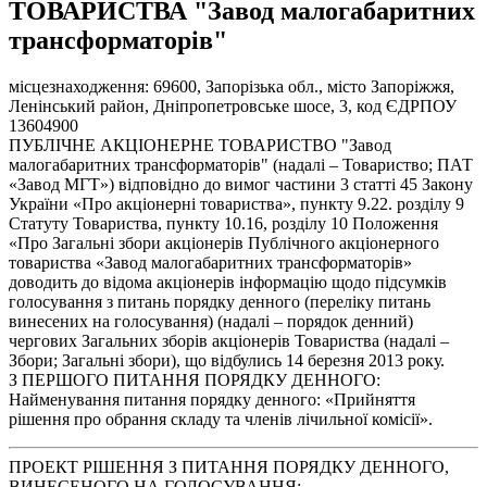
ТОВАРИСТВА "Завод малогабаритних
трансформаторів"
місцезнаходження: 69600, Запорізька обл., місто Запоріжжя,
Ленінський район, Дніпропетровське шосе, 3, код ЄДРПОУ
13604900
ПУБЛІЧНЕ АКЦІОНЕРНЕ ТОВАРИСТВО "Завод
малогабаритних трансформаторів" (надалі – Товариство; ПАТ
«Завод МГТ») відповідно до вимог частини 3 статті 45 Закону
України «Про акціонерні товариства», пункту 9.22. розділу 9
Статуту Товариства, пункту 10.16, розділу 10 Положення
«Про Загальні збори акціонерів Публічного акціонерного
товариства «Завод малогабаритних трансформаторів»
доводить до відома акціонерів інформацію щодо підсумків
голосування з питань порядку денного (переліку питань
винесених на голосування) (надалі – порядок денний)
чергових Загальних зборів акціонерів Товариства (надалі –
Збори; Загальні збори), що відбулись 14 березня 2013 року.
З ПЕРШОГО ПИТАННЯ ПОРЯДКУ ДЕННОГО:
Найменування питання порядку денного: «Прийняття
рішення про обрання складу та членів лічильної комісії».
ПРОЕКТ РІШЕННЯ З ПИТАННЯ ПОРЯДКУ ДЕННОГО,
ВИНЕСЕНОГО НА ГОЛОСУВАННЯ: