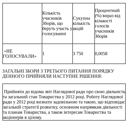
Процентний
Кількість
(%) вираз від
учасників
Сукупна
кількості
Зборів, що
кількість
голосів
беруть участь у
акцій
учасників
голосуванні
Зборів
«НЕ
1
3 750
0,0058
ГОЛОСУВАЛИ»
ЗАГАЛЬНІ ЗБОРИ З ТРЕТЬОГО ПИТАННЯ ПОРЯДКУ
ДЕННОГО ПРИЙНЯЛИ НАСТУПНЕ РІШЕННЯ:
Прийняти до відома звіт Наглядової ради про свою діяльність
та загальний стан Товариства у 2012 році. Роботу Наглядової
ради у 2012 році визнати задовільною та такою, що відповідає
загальній стратегії розвитку, основним напрямкам діяльності
та планам Товариства, а також інтересам Товариства та
акціонерів в цілому.