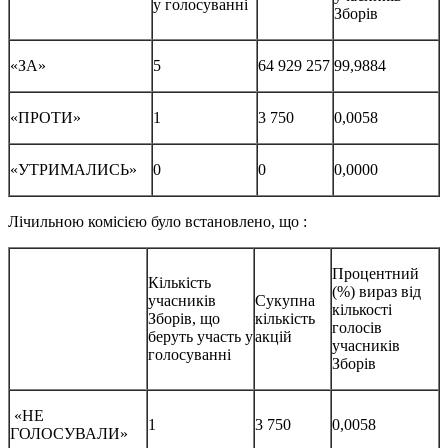
у голосуванні
Зборів
«ЗА»
5
64 929 257
99,9884
«ПРОТИ»
1
3 750
0,0058
«УТРИМАЛИСЬ»
0
0
0,0000
Лічильною комісією було встановлено, що :
Процентний
Кількість
(%) вираз від
учасників
Сукупна
кількості
Зборів, що
кількість
голосів
беруть участь у
акцій
учасників
голосуванні
Зборів
«НЕ
1
3 750
0,0058
ГОЛОСУВАЛИ»