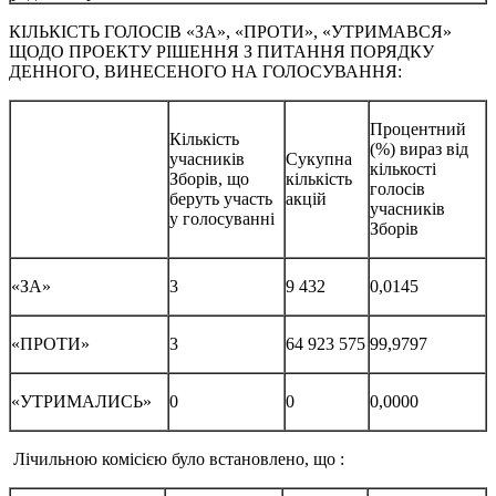
КІЛЬКІСТЬ ГОЛОСІВ «ЗА», «ПРОТИ», «УТРИМАВСЯ»
ЩОДО ПРОЕКТУ РІШЕННЯ З ПИТАННЯ ПОРЯДКУ
ДЕННОГО, ВИНЕСЕНОГО НА ГОЛОСУВАННЯ:
Процентний
Кількість
(%) вираз від
учасників
Сукупна
кількості
Зборів, що
кількість
голосів
беруть участь
акцій
учасників
у голосуванні
Зборів
«ЗА»
3
9 432
0,0145
«ПРОТИ»
3
64 923 575
99,9797
«УТРИМАЛИСЬ»
0
0
0,0000
Лічильною комісією було встановлено, що :