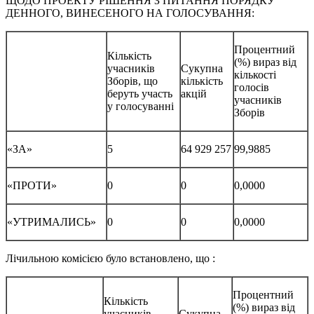
ЩОДО ПРОЕКТУ РІШЕННЯ З ПИТАННЯ ПОРЯДКУ
ДЕННОГО, ВИНЕСЕНОГО НА ГОЛОСУВАННЯ:
Процентний
Кількість
(%) вираз від
учасників
Сукупна
кількості
Зборів, що
кількість
голосів
беруть участь
акцій
учасників
у голосуванні
Зборів
«ЗА»
5
64 929 257
99,9885
«ПРОТИ»
0
0
0,0000
«УТРИМАЛИСЬ»
0
0
0,0000
Лічильною комісією було встановлено, що :
Процентний
Кількість
(%) вираз від
учасників
Сукупна