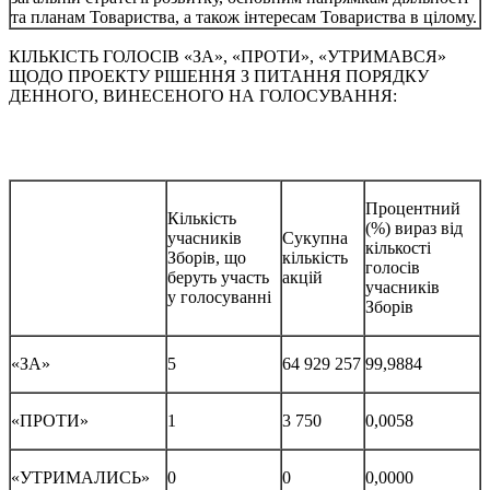
та планам Товариства, а також інтересам Товариства в цілому.
КІЛЬКІСТЬ ГОЛОСІВ «ЗА», «ПРОТИ», «УТРИМАВСЯ»
ЩОДО ПРОЕКТУ РІШЕННЯ З ПИТАННЯ ПОРЯДКУ
ДЕННОГО, ВИНЕСЕНОГО НА ГОЛОСУВАННЯ:
Процентний
Кількість
(%) вираз від
учасників
Сукупна
кількості
Зборів, що
кількість
голосів
беруть участь
акцій
учасників
у голосуванні
Зборів
«ЗА»
5
64 929 257
99,9884
«ПРОТИ»
1
3 750
0,0058
«УТРИМАЛИСЬ»
0
0
0,0000