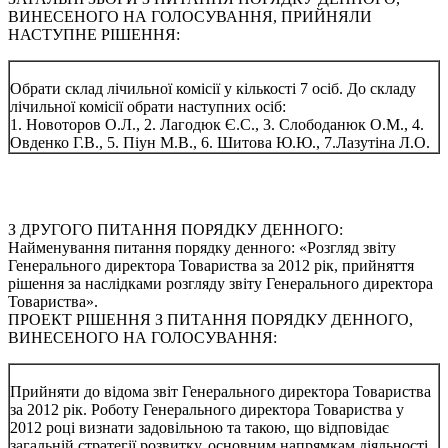
ВИНЕСЕНОГО НА ГОЛОСУВАННЯ, ПРИЙНЯЛИ
НАСТУПНЕ РІШЕННЯ:
Обрати склад лічильної комісії у кількості 7 осіб. До складу
лічильної комісії обрати наступних осіб:
1. Новоторов О.Л., 2. Лагодюк Є.С., 3. Слободанюк О.М., 4.
Овденко Г.В., 5. Піун М.В., 6. Шитова Ю.Ю., 7.Лазутіна Л.О.
З ДРУГОГО ПИТАННЯ ПОРЯДКУ ДЕННОГО:
Найменування питання порядку денного: «Розгляд звіту
Генерального директора Товариства за 2012 рік, прийняття
рішення за наслідками розгляду звіту Генерального директора
Товариства».
ПРОЕКТ РІШЕННЯ З ПИТАННЯ ПОРЯДКУ ДЕННОГО,
ВИНЕСЕНОГО НА ГОЛОСУВАННЯ:
Прийняти до відома звіт Генерального директора Товариства
за 2012 рік. Роботу Генерального директора Товариства у
2012 році визнати задовільною та такою, що відповідає
загальній стратегії розвитку, основним напрямкам діяльності