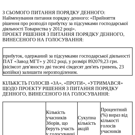
З СЬОМОГО ПИТАННЯ ПОРЯДКУ ДЕННОГО:
Найменування питання порядку денного: «Прийняття
рішення про розподіл прибутку за підсумками господарської
діяльності Товариства у 2012 році».
ПРОЕКТ РІШЕННЯ З ПИТАННЯ ПОРЯДКУ ДЕННОГО,
ВИНЕСЕНОГО НА ГОЛОСУВАННЯ:
прибуток, одержаний за підсумками господарської діяльності
ПАТ «Завод МГТ» у 2012 році, у розмірі 892079,23 грн.
(вісімсот дев'яносто дві тисячі сімдесят дев'ять гривень, 23
копійки) залишити нерозподіленим.
КІЛЬКІСТЬ ГОЛОСІВ «ЗА», «ПРОТИ», «УТРИМАВСЯ»
ЩОДО ПРОЕКТУ РІШЕННЯ З ПИТАННЯ ПОРЯДКУ
ДЕННОГО, ВИНЕСЕНОГО НА ГОЛОСУВАННЯ:
Процентний
Кількість
(%) вираз від
учасників
Сукупна
кількості
Зборів, що
кількість
голосів
беруть участь
акцій
учасників
у голосуванні