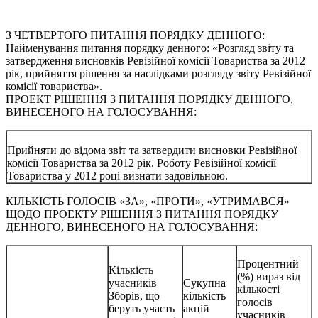
З ЧЕТВЕРТОГО ПИТАННЯ ПОРЯДКУ ДЕННОГО:
Найменування питання порядку денного: «Розгляд звіту та
затвердження висновків Ревізійної комісії Товариства за 2012
рік, прийняття рішення за наслідками розгляду звіту Ревізійної
комісії товариства».
ПРОЕКТ РІШЕННЯ З ПИТАННЯ ПОРЯДКУ ДЕННОГО,
ВИНЕСЕНОГО НА ГОЛОСУВАННЯ:
Прийняти до відома звіт та затвердити висновки Ревізійної
комісії Товариства за 2012 рік. Роботу Ревізійної комісії
Товариства у 2012 році визнати задовільною.
КІЛЬКІСТЬ ГОЛОСІВ «ЗА», «ПРОТИ», «УТРИМАВСЯ»
ЩОДО ПРОЕКТУ РІШЕННЯ З ПИТАННЯ ПОРЯДКУ
ДЕННОГО, ВИНЕСЕНОГО НА ГОЛОСУВАННЯ:
Процентний
Кількість
(%) вираз від
учасників
Сукупна
кількості
Зборів, що
кількість
голосів
беруть участь
акцій
учасників