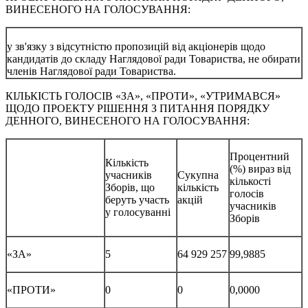
ВИНЕСЕНОГО НА ГОЛОСУВАННЯ:
у зв'язку з відсутністю пропозицій від акціонерів щодо
кандидатів до складу Наглядової ради Товариства, не обирати
членів Наглядової ради Товариства.
КІЛЬКІСТЬ ГОЛОСІВ «ЗА», «ПРОТИ», «УТРИМАВСЯ»
ЩОДО ПРОЕКТУ РІШЕННЯ З ПИТАННЯ ПОРЯДКУ
ДЕННОГО, ВИНЕСЕНОГО НА ГОЛОСУВАННЯ:
Процентний
Кількість
(%) вираз від
учасників
Сукупна
кількості
Зборів, що
кількість
голосів
беруть участь
акцій
учасників
у голосуванні
Зборів
«ЗА»
5
64 929 257
99,9885
«ПРОТИ»
0
0
0,0000