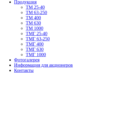
Продукция
TM 25-40
TM 63-250
ТМ 400
ТМ 630
ТМ 1000
TMГ 25-40
TMГ 63-250
ТМГ 400
ТМГ 630
ТМГ 1000
Фотогалерея
Информация для акционеров
Контакты