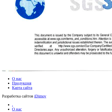
О нас
Продукция
Карта сайта
Разработка сайтов
iDimov
.
О нас