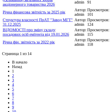
admin
91
акціонерного товариства 2026
Автор:
Просмотров:
Річна фінансова звітність за 2025 рік
admin
101
Структура власності ПрАТ "Завод МГТ"
Автор:
Просмотров:
31.12.2025
admin
124
ВІДОМОСТІ про зміну складу
Автор:
Просмотров:
посадових осіб емітента від 19.01.2026
admin
115
Автор:
Просмотров:
Річна фін. звітність за 2022 рік
admin
118
Страница 1 из 14
В начало
Назад
1
2
3
4
5
6
7
8
9
10