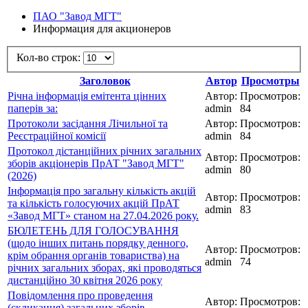
ПАО "Завод МГТ"
Информация для акционеров
Кол-во строк:
Заголовок
Автор
Просмотры
Річна інформація емітента цінних
Автор:
Просмотров:
паперів за:
admin
84
Протоколи засідання Лічильної та
Автор:
Просмотров:
Реєстраційної комісії
admin
84
Протокол дістанційних річних загальних
Автор:
Просмотров:
зборів акціонерів ПрАТ "Завод МГТ"
admin
80
(2026)
Інформація про загальну кількість акцій
Автор:
Просмотров:
та кількість голосуючих акцій ПрАТ
admin
83
«Завод МГТ» станом на 27.04.2026 року.
БЮЛЕТЕНЬ ДЛЯ ГОЛОСУВАННЯ
(щодо інших питань порядку денного,
Автор:
Просмотров:
крім обрання органів товариства) на
admin
74
річних загальних зборах, які проводяться
дистанційно 30 квітня 2026 року
Повідомлення про проведення
Автор:
Просмотров:
(скликання) загальних зборів