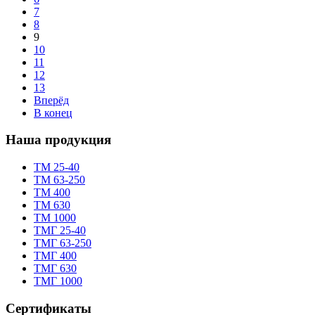
7
8
9
10
11
12
13
Вперёд
В конец
Наша продукция
TM 25-40
TM 63-250
ТМ 400
ТМ 630
ТМ 1000
TMГ 25-40
TMГ 63-250
ТМГ 400
ТМГ 630
ТМГ 1000
Сертификаты