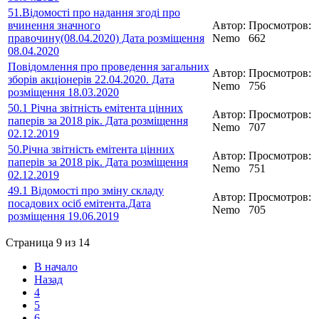
51.Відомості про надання згоді про
вчинення значного
Автор:
Просмотров:
правочину(08.04.2020) Дата розміщення
Nemo
662
08.04.2020
Повідомлення про проведення загальних
Автор:
Просмотров:
зборів акціонерів 22.04.2020. Дата
Nemo
756
розміщення 18.03.2020
50.1 Річна звітність емітента цінних
Автор:
Просмотров:
паперів за 2018 рік. Дата розміщення
Nemo
707
02.12.2019
50.Річна звітність емітента цінних
Автор:
Просмотров:
паперів за 2018 рік. Дата розміщення
Nemo
751
02.12.2019
49.1 Відомості про зміну складу
Автор:
Просмотров:
посадових осіб емітента.Дата
Nemo
705
розміщення 19.06.2019
Страница 9 из 14
В начало
Назад
4
5
6