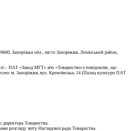
орізька обл., місто Запоріжжя, Ленінський район,
Т «Завод МГТ» або «Товариство») повідомляє, що
дресою: м. Запоріжжя, вул. Кремлівська, 14 (Палац культури ПАТ
го директора Товариства.
ками розгляду звіту Наглядової ради Товариства.