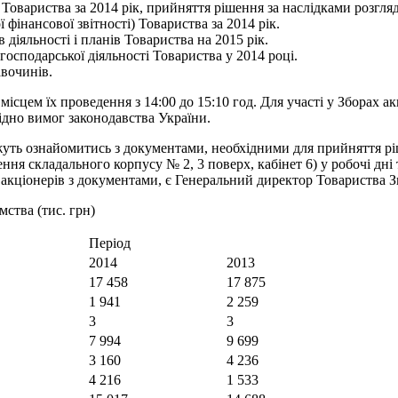
 Товариства за 2014 рік, прийняття рішення за наслідками розгляду
фінансової звітності) Товариства за 2014 рік.
іяльності і планів Товариства на 2015 рік.
осподарської діяльності Товариства у 2014 році.
вочинів.
 місцем їх проведення з 14:00 до 15:10 год. Для участі у Зборах 
гідно вимог законодавства України.
жуть ознайомитись з документами, необхідними для прийняття ріш
я складального корпусу № 2, 3 поверх, кабінет 6) у робочі дні т
акціонерів з документами, є Генеральний директор Товариства З
ства (тис. грн)
Період
2014
2013
17 458
17 875
1 941
2 259
3
3
7 994
9 699
3 160
4 236
4 216
1 533