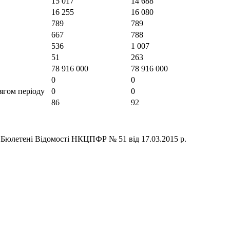
15 017
14 688
16 255
16 080
789
789
667
788
536
1 007
51
263
78 916 000
78 916 000
0
0
тягом періоду
0
0
86
92
 Бюлетені Відомості НКЦПФР № 51 від 17.03.2015 р.