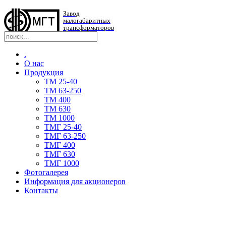
Завод
малогабаритных
трансформаторов
.
О нас
Продукция
TM 25-40
TM 63-250
ТМ 400
ТМ 630
ТМ 1000
TMГ 25-40
TMГ 63-250
ТМГ 400
ТМГ 630
ТМГ 1000
Фотогалерея
Информация для акционеров
Контакты