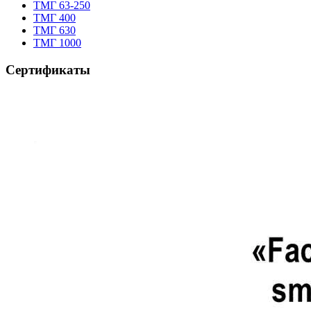
TMГ 63-250
ТМГ 400
ТМГ 630
ТМГ 1000
Сертификаты