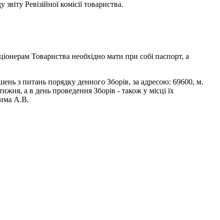
 звіту Ревізійної комісії товариства.
акціонерам Товариства необхідно мати при собі паспорт, а
ень з питань порядку денного Зборів, за адресою: 69600, м.
ижня, а в день проведення Зборів - також у місці їх
има А.В.