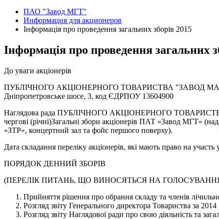
ПАО "Завод МГТ"
Информация для акционеров
Інформація про проведення загальних зборів 2015
Інформація про проведення загальних з
До уваги акціонерів
ПУБЛІЧНОГО АКЦІОНЕРНОГО ТОВАРИСТВА "ЗАВОД МАЛОГАБАР
Дніпропетровське шосе, 3, код ЄДРПОУ 13604900
Наглядова рада ПУБЛІЧНОГО АКЦІОНЕРНОГО ТОВАРИСТВА 
чергові (річні)Загальні збори акціонерів ПАТ «Завод МГТ» (нада
«ЗТР», концертний зал та фойє першого поверху).
Дата складання переліку акціонерів, які мають право на участь у
ПОРЯДОК ДЕННИЙ ЗБОРІВ
(ПЕРЕЛІК ПИТАНЬ, ЩО ВИНОСЯТЬСЯ НА ГОЛОСУВАННЯ
Прийняття рішення про обрання складу та членів лічильно
Розгляд звіту Генерального директора Товариства за 2014 
Розгляд звіту Наглядової ради про свою діяльність та заг