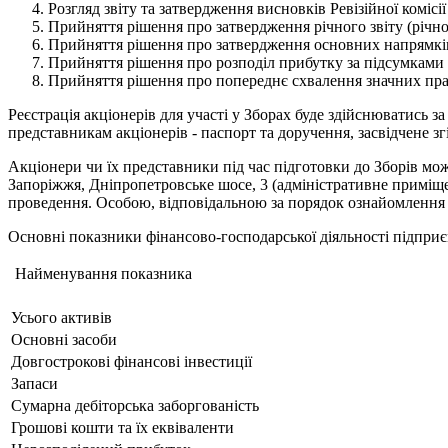
Розгляд звіту та затвердження висновків Ревізійної комісії
Прийняття рішення про затвердження річного звіту (річної 
Прийняття рішення про затвердження основних напрямків д
Прийняття рішення про розподіл прибутку за підсумками г
Прийняття рішення про попереднє схвалення значних пра
Реєстрація акціонерів для участі у Зборах буде здійснюватись за
представникам акціонерів - паспорт та доручення, засвідчене з
Акціонери чи їх представники під час підготовки до Зборів мо
Запоріжжя, Дніпропетровське шосе, 3 (адміністративне приміщенн
проведення. Особою, відповідальною за порядок ознайомлення 
Основні показники фінансово-господарської діяльності підприєм
Найменування показника
Усього активів
Основні засоби
Довгострокові фінансові інвестиції
Запаси
Сумарна дебіторська заборгованість
Грошові кошти та їх еквіваленти