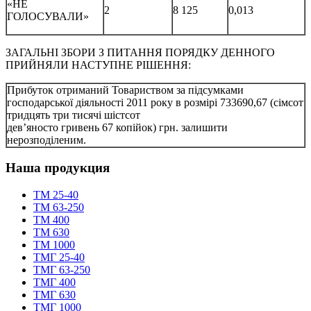
«НЕ
2
8 125
0,013
ГОЛОСУВАЛИ»
ЗАГАЛЬНІ ЗБОРИ З ПИТАННЯ ПОРЯДКУ ДЕННОГО
ПРИЙНЯЛИ НАСТУПНЕ РІШЕННЯ:
Прибуток отриманий Товариством за підсумками
господарської діяльності 2011 року в розмірі 733690,67 (сімсот
тридцять три тисячі шістсот
дев’яносто гривень 67 копійок) грн. залишити
нерозподіленим.
Наша продукция
TM 25-40
TM 63-250
ТМ 400
ТМ 630
ТМ 1000
TMГ 25-40
TMГ 63-250
ТМГ 400
ТМГ 630
ТМГ 1000