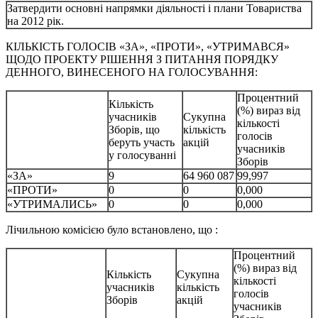
Затвердити основні напрямки діяльності і плани Товариства
на 2012 рік.
КІЛЬКІСТЬ ГОЛОСІВ «ЗА», «ПРОТИ», «УТРИМАВСЯ»
ЩОДО ПРОЕКТУ РІШЕННЯ З ПИТАННЯ ПОРЯДКУ
ДЕННОГО, ВИНЕСЕНОГО НА ГОЛОСУВАННЯ:
Процентний
Кількість
(%) вираз від
учасників
Сукупна
кількості
Зборів, що
кількість
голосів
беруть участь
акцій
учасників
у голосуванні
Зборів
«ЗА»
9
64 960 087
99,997
«ПРОТИ»
0
0
0,000
«УТРИМАЛИСЬ»
0
0
0,000
Лічильною комісією було встановлено, що :
Процентний
(%) вираз від
Кількість
Сукупна
кількості
учасників
кількість
голосів
Зборів
акцій
учасників