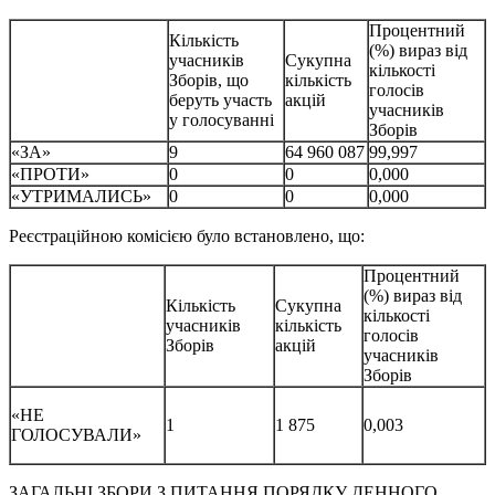
Процентний
Кількість
(%) вираз від
учасників
Сукупна
кількості
Зборів, що
кількість
голосів
беруть участь
акцій
учасників
у голосуванні
Зборів
«ЗА»
9
64 960 087
99,997
«ПРОТИ»
0
0
0,000
«УТРИМАЛИСЬ»
0
0
0,000
Реєстраційною комісією було встановлено, що:
Процентний
(%) вираз від
Кількість
Сукупна
кількості
учасників
кількість
голосів
Зборів
акцій
учасників
Зборів
«НЕ
1
1 875
0,003
ГОЛОСУВАЛИ»
ЗАГАЛЬНІ ЗБОРИ З ПИТАННЯ ПОРЯДКУ ДЕННОГО,