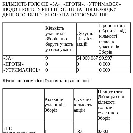
КІЛЬКІСТЬ ГОЛОСІВ «ЗА», «ПРОТИ», «УТРИМАВСЯ»
ЩОДО ПРОЕКТУ РІШЕННЯ З ПИТАННЯ ПОРЯДКУ
ДЕННОГО, ВИНЕСЕНОГО НА ГОЛОСУВАННЯ:
Процентний
Кількість
(%) вираз від
учасників
Сукупна
кількості
Зборів, що
кількість
голосів
беруть участь
акцій
учасників
у голосуванні
Зборів
«ЗА»
9
64 960 087
99,997
«ПРОТИ»
0
0
0,000
«УТРИМАЛИСЬ»
0
0
0,000
Лічильною комісією було встановлено, що :
Процентний
(%) вираз від
Кількість
Сукупна
кількості
учасників
кількість
голосів
Зборів
акцій
учасників
Зборів
«НЕ
1
1 875
0,003