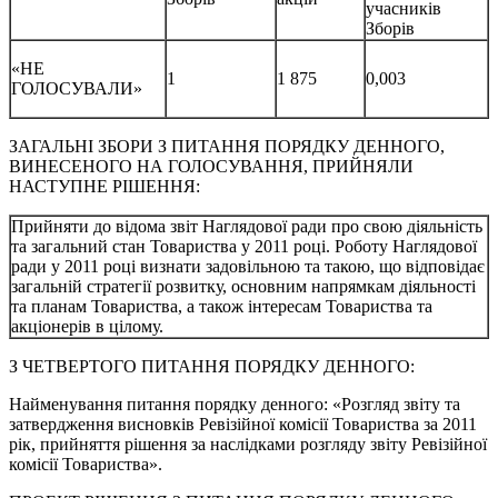
учасників
Зборів
«НЕ
1
1 875
0,003
ГОЛОСУВАЛИ»
ЗАГАЛЬНІ ЗБОРИ З ПИТАННЯ ПОРЯДКУ ДЕННОГО,
ВИНЕСЕНОГО НА ГОЛОСУВАННЯ, ПРИЙНЯЛИ
НАСТУПНЕ РІШЕННЯ:
Прийняти до відома звіт Наглядової ради про свою діяльність
та загальний стан Товариства у 2011 році. Роботу Наглядової
ради у 2011 році визнати задовільною та такою, що відповідає
загальній стратегії розвитку, основним напрямкам діяльності
та планам Товариства, а також інтересам Товариства та
акціонерів в цілому.
З ЧЕТВЕРТОГО ПИТАННЯ ПОРЯДКУ ДЕННОГО:
Найменування питання порядку денного: «Розгляд звіту та
затвердження висновків Ревізійної комісії Товариства за 2011
рік, прийняття рішення за наслідками розгляду звіту Ревізійної
комісії Товариства».