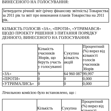
ВИНЕСЕНОГО НА ГОЛОСУВАННЯ:
Затвердити річний звіт (річну фінансову звітність) Товариства
за 2011 рік та звіт про виконання планів Товариства на 2011
рік.
КІЛЬКІСТЬ ГОЛОСІВ «ЗА», «ПРОТИ», «УТРИМАВСЯ»
ЩОДО ПРОЕКТУ РІШЕННЯ З ПИТАННЯ ПОРЯДКУ
ДЕННОГО, ВИНЕСЕНОГО НА ГОЛОСУВАННЯ:
Процентний
Кількість
(%) вираз від
учасників
Сукупна
кількості
Зборів, що
кількість
голосів
беруть участь
акцій
учасників
у голосуванні
Зборів
«ЗА»
9
64 960 087
99,997
«ПРОТИ»
0
0
0,000
«УТРИМАЛИСЬ»
0
0
0,000
Лічильною комісією було встановлено, що :
Процентний
(%) вираз від
Кількість
Сукупна
кількості