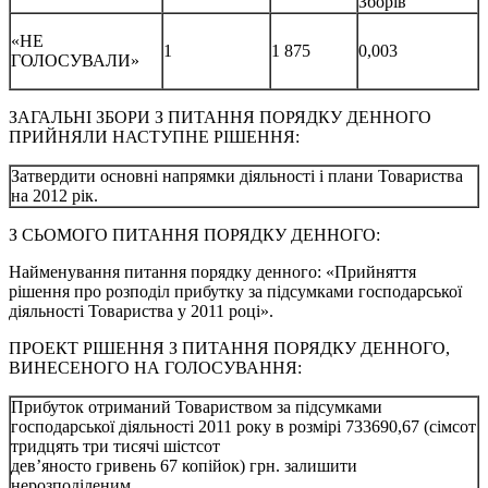
Зборів
«НЕ
1
1 875
0,003
ГОЛОСУВАЛИ»
ЗАГАЛЬНІ ЗБОРИ З ПИТАННЯ ПОРЯДКУ ДЕННОГО
ПРИЙНЯЛИ НАСТУПНЕ РІШЕННЯ:
Затвердити основні напрямки діяльності і плани Товариства
на 2012 рік.
З СЬОМОГО ПИТАННЯ ПОРЯДКУ ДЕННОГО:
Найменування питання порядку денного: «Прийняття
рішення про розподіл прибутку за підсумками господарської
діяльності Товариства у 2011 році».
ПРОЕКТ РІШЕННЯ З ПИТАННЯ ПОРЯДКУ ДЕННОГО,
ВИНЕСЕНОГО НА ГОЛОСУВАННЯ:
Прибуток отриманий Товариством за підсумками
господарської діяльності 2011 року в розмірі 733690,67 (сімсот
тридцять три тисячі шістсот
дев’яносто гривень 67 копійок) грн. залишити
нерозподіленим.