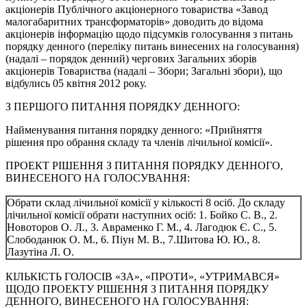
акціонерів Публічного акціонерного товариства «Завод
малогабаритних трансформаторів» доводить до відома
акціонерів інформацію щодо підсумків голосування з питань
порядку денного (переліку питань винесених на голосування)
(надалі – порядок денний) чергових Загальних зборів
акціонерів Товариства (надалі – Збори; Загальні збори), що
відбулись 05 квітня 2012 року.
З ПЕРШОГО ПИТАННЯ ПОРЯДКУ ДЕННОГО:
Найменування питання порядку денного: «Прийняття
рішення про обрання складу та членів лічильної комісії».
ПРОЕКТ РІШЕННЯ З ПИТАННЯ ПОРЯДКУ ДЕННОГО,
ВИНЕСЕНОГО НА ГОЛОСУВАННЯ:
Обрати склад лічильної комісії у кількості 8 осіб. До складу
лічильної комісії обрати наступних осіб: 1. Бойко С. В., 2.
Новоторов О. Л., 3. Авраменко Г. М., 4. Лагодюк Є. С., 5.
Слободанюк О. М., 6. Піун М. В., 7.Шитова Ю. Ю., 8.
Лазутіна Л. О.
КІЛЬКІСТЬ ГОЛОСІВ «ЗА», «ПРОТИ», «УТРИМАВСЯ»
ЩОДО ПРОЕКТУ РІШЕННЯ З ПИТАННЯ ПОРЯДКУ
ДЕННОГО, ВИНЕСЕНОГО НА ГОЛОСУВАННЯ: