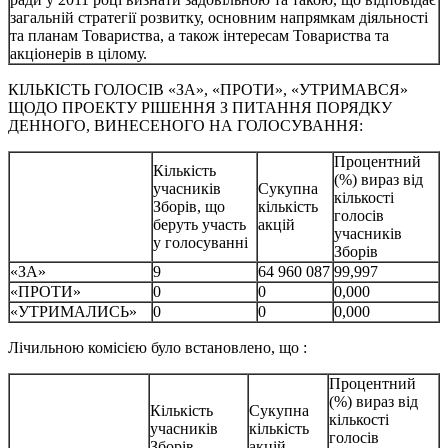
загальній стратегії розвитку, основним напрямкам діяльності
та планам Товариства, а також інтересам Товариства та
акціонерів в цілому.
КІЛЬКІСТЬ ГОЛОСІВ «ЗА», «ПРОТИ», «УТРИМАВСЯ»
ЩОДО ПРОЕКТУ РІШЕННЯ З ПИТАННЯ ПОРЯДКУ
ДЕННОГО, ВИНЕСЕНОГО НА ГОЛОСУВАННЯ:
Процентний
Кількість
(%) вираз від
учасників
Сукупна
кількості
Зборів, що
кількість
голосів
беруть участь
акцій
учасників
у голосуванні
Зборів
«ЗА»
9
64 960 087
99,997
«ПРОТИ»
0
0
0,000
«УТРИМАЛИСЬ»
0
0
0,000
Лічильною комісією було встановлено, що :
Процентний
(%) вираз від
Кількість
Сукупна
кількості
учасників
кількість
голосів
Зборів
акцій