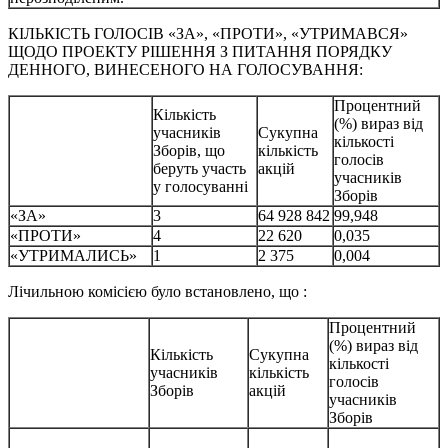
КІЛЬКІСТЬ ГОЛОСІВ «ЗА», «ПРОТИ», «УТРИМАВСЯ»
ЩОДО ПРОЕКТУ РІШЕННЯ З ПИТАННЯ ПОРЯДКУ
ДЕННОГО, ВИНЕСЕНОГО НА ГОЛОСУВАННЯ:
Процентний
Кількість
(%) вираз від
учасників
Сукупна
кількості
Зборів, що
кількість
голосів
беруть участь
акцій
учасників
у голосуванні
Зборів
«ЗА»
3
64 928 842
99,948
«ПРОТИ»
4
22 620
0,035
«УТРИМАЛИСЬ»
1
2 375
0,004
Лічильною комісією було встановлено, що :
Процентний
(%) вираз від
Кількість
Сукупна
кількості
учасників
кількість
голосів
Зборів
акцій
учасників
Зборів