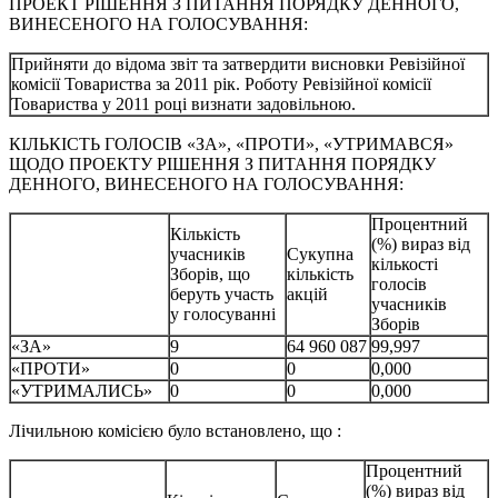
ПРОЕКТ РІШЕННЯ З ПИТАННЯ ПОРЯДКУ ДЕННОГО,
ВИНЕСЕНОГО НА ГОЛОСУВАННЯ:
Прийняти до відома звіт та затвердити висновки Ревізійної
комісії Товариства за 2011 рік. Роботу Ревізійної комісії
Товариства у 2011 році визнати задовільною.
КІЛЬКІСТЬ ГОЛОСІВ «ЗА», «ПРОТИ», «УТРИМАВСЯ»
ЩОДО ПРОЕКТУ РІШЕННЯ З ПИТАННЯ ПОРЯДКУ
ДЕННОГО, ВИНЕСЕНОГО НА ГОЛОСУВАННЯ:
Процентний
Кількість
(%) вираз від
учасників
Сукупна
кількості
Зборів, що
кількість
голосів
беруть участь
акцій
учасників
у голосуванні
Зборів
«ЗА»
9
64 960 087
99,997
«ПРОТИ»
0
0
0,000
«УТРИМАЛИСЬ»
0
0
0,000
Лічильною комісією було встановлено, що :
Процентний
(%) вираз від