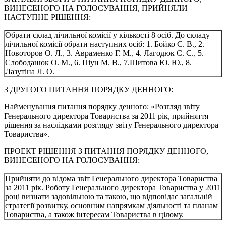
ВИНЕСЕНОГО НА ГОЛОСУВАННЯ, ПРИЙНЯЛИ
НАСТУПНЕ РІШЕННЯ:
Обрати склад лічильної комісії у кількості 8 осіб. До складу
лічильної комісії обрати наступних осіб: 1. Бойко С. В., 2.
Новоторов О. Л., 3. Авраменко Г. М., 4. Лагодюк Є. С., 5.
Слободанюк О. М., 6. Піун М. В., 7.Шитова Ю. Ю., 8.
Лазутіна Л. О.
З ДРУГОГО ПИТАННЯ ПОРЯДКУ ДЕННОГО:
Найменування питання порядку денного: «Розгляд звіту
Генерального директора Товариства за 2011 рік, прийняття
рішення за наслідками розгляду звіту Генерального директора
Товариства».
ПРОЕКТ РІШЕННЯ З ПИТАННЯ ПОРЯДКУ ДЕННОГО,
ВИНЕСЕНОГО НА ГОЛОСУВАННЯ:
Прийняти до відома звіт Генерального директора Товариства
за 2011 рік. Роботу Генерального директора Товариства у 2011
році визнати задовільною та такою, що відповідає загальній
стратегії розвитку, основним напрямкам діяльності та планам
Товариства, а також інтересам Товариства в цілому.